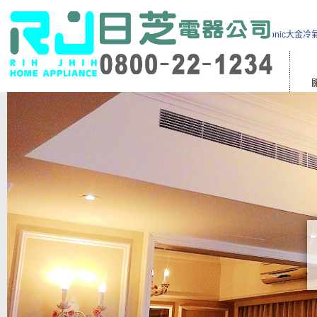
日立冷氣維修保養HITACHI國際冷氣維修費用Panasonic大金冷